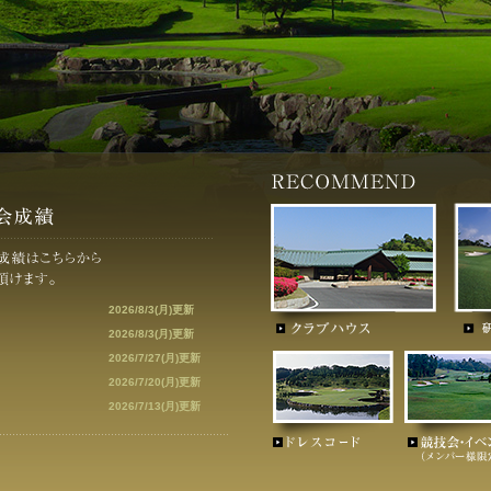
2026/8/3(月)更新
2026/8/3(月)更新
2026/7/27(月)更新
2026/7/20(月)更新
2026/7/13(月)更新